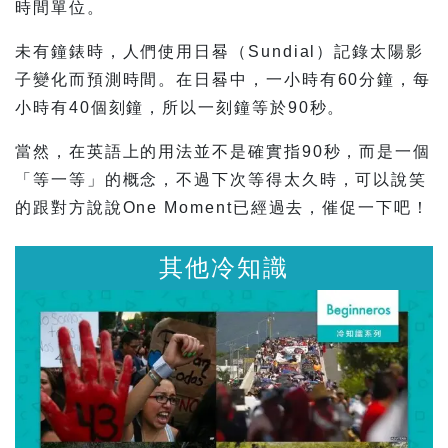
時間單位。
未有鐘錶時，人們使用日晷（Sundial）記錄太陽影
子變化而預測時間。在日晷中，一小時有60分鐘，每
小時有40個刻鐘，所以一刻鐘等於90秒。
當然，在英語上的用法並不是確實指90秒，而是一個
「等一等」的概念，不過下次等得太久時，可以說笑
的跟對方說說One Moment已經過去，催促一下吧！
他冷知識
其他