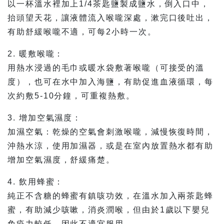
以一杯溫水裡加上1/4茶匙鹽製成鹽水，倒入口中，
抬頭望天花，讓液體流入喉嚨深處，漱完口後吐出，
有助舒緩喉嚨不適，可每2小時一次。
2. 暖敷喉嚨：
用熱水浸過的毛巾或暖水袋敷著喉嚨（可接受的溫
度），也可在水中加入海鹽，有助促進血液循環，每
次約敷5-10分鐘，可重複熱敷。
3. 增加空氣濕度：
加濕空氣：乾燥的空氣會刺激喉嚨，減慢恢復時間，
沖熱水涼，使用加濕器，或是在室內放置熱水都有助
增加空氣濕度，舒緩痛楚。
4. 飲用蜂蜜：
純正不含糖的蜂蜜有鎮咳功效，在溫水加入兩茶匙蜂
蜜，有助減少咳嗽，消炎潤喉，但由於1歲以下嬰兒
免疫力較低，因此不適宜服用。