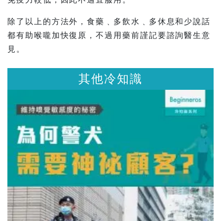
除了以上的方法外，食藥﹑多飲水﹑多休息和少說話
都有助喉嚨加快復原，不過用藥前謹記要諮詢醫生意
見。
其他冷知識