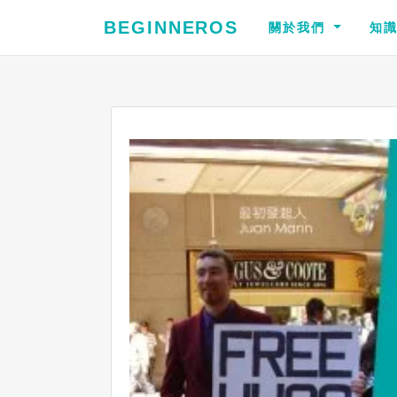
BEGINNEROS
關於我們
知