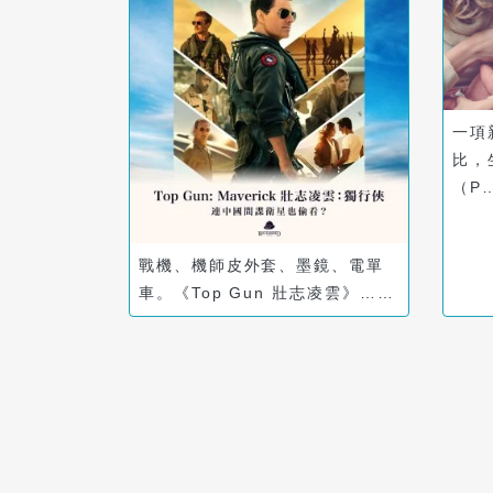
戰機、機師皮外套、墨鏡、電單
車。《Top Gun 壯志凌雲》……
生活知識：單身的情人節！︱
生