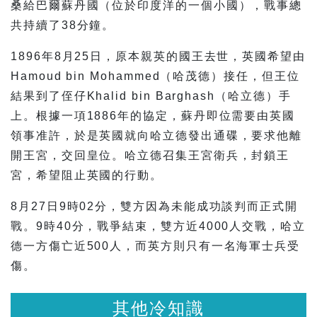
桑給巴爾蘇丹國（位於印度洋的一個小國），戰事總
共持續了38分鐘。
1896年8月25日，原本親英的國王去世，英國希望由
Hamoud bin Mohammed（哈茂德）接任，但王位
結果到了侄仔Khalid bin Barghash（哈立德）手
上。根據一項1886年的協定，蘇丹即位需要由英國
領事准許，於是英國就向哈立德發出通碟，要求他離
開王宮，交回皇位。哈立德召集王宮衛兵，封鎖王
宮，希望阻止英國的行動。
8月27日9時02分，雙方因為未能成功談判而正式開
戰。9時40分，戰爭結束，雙方近4000人交戰，哈立
德一方傷亡近500人，而英方則只有一名海軍士兵受
傷。
冷知識
其他冷