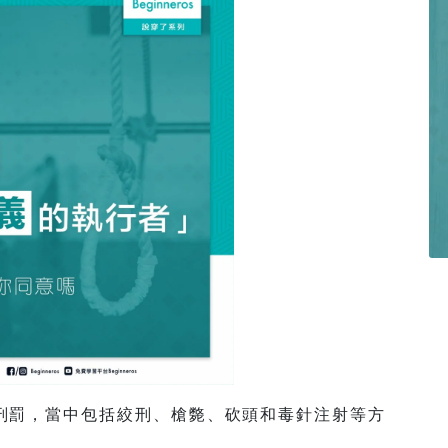
刑罰，當中包括絞刑、槍斃、砍頭和毒針注射等方