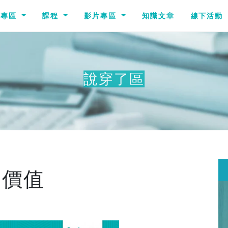
識專區
課程
影片專區
知識文章
線下活動
說穿了區
其他說穿了
的價值