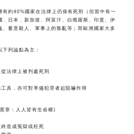
球有約40%國家在法律上仍保有死刑（但當中有一
國﹑日本﹑新加坡、阿富汗、白俄羅斯、印度、伊
姦、蓄意殺人、軍事上的叛亂等；而歐洲國家大多
以下列論點為主：
該從法律上被判處死刑
的工具，亦可對準備犯罪者起阻嚇作用
利憲章：人人皆有生命權)
最終造成冤獄或枉死