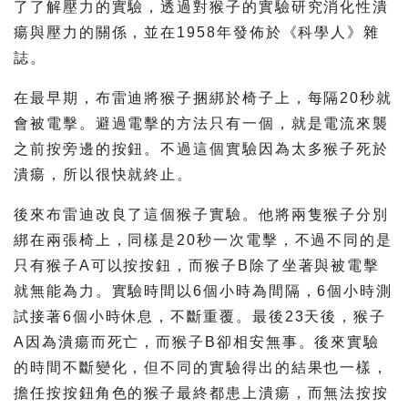
了了解壓力的實驗，透過對猴子的實驗研究消化性潰
瘍與壓力的關係，並在1958年發佈於《科學人》雜
誌。
在最早期，布雷迪將猴子捆綁於椅子上，每隔20秒就
會被電擊。避過電擊的方法只有一個，就是電流來襲
之前按旁邊的按鈕。不過這個實驗因為太多猴子死於
潰瘍，所以很快就終止。
後來布雷迪改良了這個猴子實驗。他將兩隻猴子分別
綁在兩張椅上，同樣是20秒一次電擊，不過不同的是
只有猴子A可以按按鈕，而猴子B除了坐著與被電擊
就無能為力。實驗時間以6個小時為間隔，6個小時測
試接著6個小時休息，不斷重覆。最後23天後，猴子
A因為潰瘍而死亡，而猴子B卻相安無事。後來實驗
的時間不斷變化，但不同的實驗得出的結果也一樣，
擔任按按鈕角色的猴子最終都患上潰瘍，而無法按按