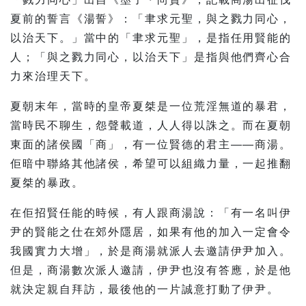
夏前的誓言《湯誓》：「聿求元聖，與之戮力同心，
以治天下。」當中的「聿求元聖」，是指任用賢能的
人；「與之戮力同心，以治天下」是指與他們齊心合
力來治理天下。
夏朝末年，當時的皇帝夏桀是一位荒淫無道的暴君，
當時民不聊生，怨聲載道，人人得以誅之。而在夏朝
東面的諸侯國「商」，有一位賢德的君主——商湯。
佢暗中聯絡其他諸侯，希望可以組織力量，一起推翻
夏桀的暴政。
在佢招賢任能的時候，有人跟商湯說：「有一名叫伊
尹的賢能之仕在郊外隱居，如果有他的加入一定會令
我國實力大增」，於是商湯就派人去邀請伊尹加入。
但是，商湯數次派人邀請，伊尹也沒有答應，於是他
就決定親自拜訪，最後他的一片誠意打動了伊尹。