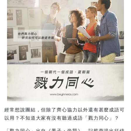
經常想說團結，但除了齊心協力以外還有甚麼成語可
以用？不知道大家有沒有聽過成語「戮力同心」？
「戮力同心」出自《墨子・尚賢》，記載商湯出征伐