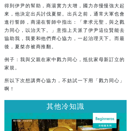
得到伊尹的幫助，商湯實力大增，國力亦慢慢強大起
來，他決定出兵討伐夏桀。出兵之前，通常大軍也會
進行誓師，商湯在誓師中指出：「聿求元聖，與之戮
力同心，以治天下。」意指上天派了伊尹這位賢能去
協助我，我要和他們齊心協力，一起治理天下。而最
後，夏桀亦被商推翻。
例子：我與父親在家中戮力同心，抵抗家母新訂立的
家規。
所以下次想講齊心協力，不妨試一下用「戮力同心」
啊！
識
其他冷知識