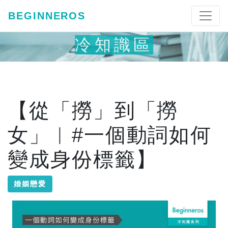
BEGINNEROS
冷知識區
【從「撈」到「撈
女」︱#一個動詞如何
變成身份標籤】
婚姻戀愛