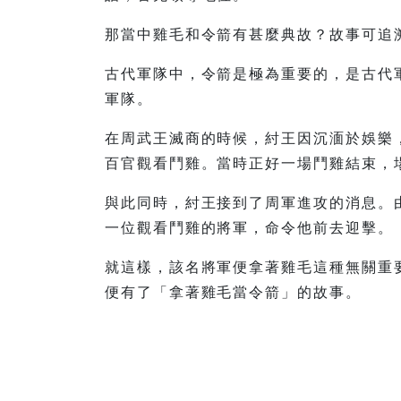
那當中雞毛和令箭有甚麼典故？故事可追
古代軍隊中，令箭是極為重要的，是古代
軍隊。
在周武王滅商的時候，紂王因沉湎於娛樂
百官觀看鬥雞。當時正好一場鬥雞結束，
與此同時，紂王接到了周軍進攻的消息。
一位觀看鬥雞的將軍，命令他前去迎擊。
就這樣，該名將軍便拿著雞毛這種無關重
便有了「拿著雞毛當令箭」的故事。