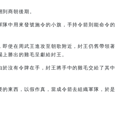
溯到商朝後期。
軍隊中用來發號施令的小旗，手持令箭則能命令的
，即使在周武王進攻至朝歌附近，紂王仍舊帶領著
場上勝出的雞毛呈獻給紂王。
由於沒有令牌在手，紂王將手中的雞毛交給了其中
要的東西，以假作真，當成令箭去組織軍隊，於是