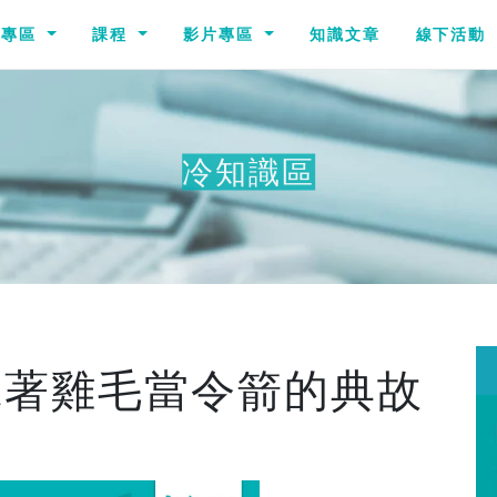
識專區
課程
影片專區
知識文章
線下活動
冷知識區
拿著雞毛當令箭的典故