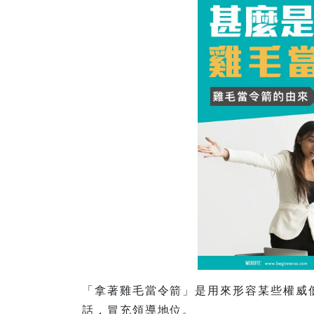
「拿著雞毛當令箭」是用來形容某些權威
話，冒充領導地位。