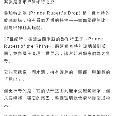
案就是會形成魯珀特之淚！
魯珀特之淚 (Prince Rupert’s Drop) 是一種奇特的
玻璃結構，擁有看似矛盾的特性——頭部堅硬無比，
但尾巴卻極其脆弱。
17世紀時，德國波西米亞的魯珀特王子（Prince
Rupert of the Rhine） 將這種奇特的玻璃帶到英
國，並向國王查理二世展示，讓宮廷科學家們為之驚
奇。
它的形狀像一顆水滴，擁有圓胖的「頭部」與細長的
「尾巴」。
但更神奇的是，它的頭部堅固到能承受鐵鎚敲擊，但
只要輕輕一碰它的尾巴，整個玻璃就會瞬間爆裂成粉
末。