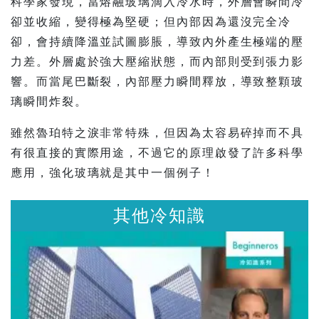
科學家發現，當熔融玻璃滴入冷水時，外層會瞬間冷
卻並收縮，變得極為堅硬；但內部因為還沒完全冷
卻，會持續降溫並試圖膨脹，導致內外產生極端的壓
力差。外層處於強大壓縮狀態，而內部則受到張力影
響。而當尾巴斷裂，內部壓力瞬間釋放，導致整顆玻
璃瞬間炸裂。
雖然魯珀特之淚非常特殊，但因為太容易碎掉而不具
有很直接的實際用途，不過它的原理啟發了許多科學
應用，強化玻璃就是其中一個例子！
其他冷知識