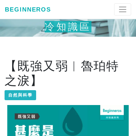
BEGINNEROS
冷知識區
【既強又弱︱魯珀特
之淚】
自然與科學