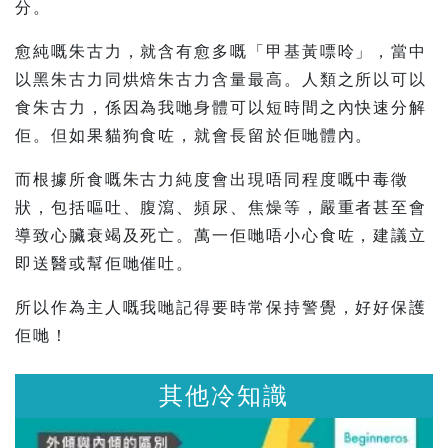
分。
愈純嘅朱古力，就含有愈多嘅「甲基黃嘌呤」，當中
以黑朱古力同烘焙朱古力含量最高。人類之所以可以
食朱古力，係因為我哋身體可以短時間之內快速分解
佢。但如果貓狗食咗，就會長留於佢哋體內。
而根據所食嘅朱古力純度會出現唔同程度嘅中毒徵
狀，包括嘔吐、腹瀉、頻尿、焦燥等，嚴重者甚至會
導致心臟衰竭及死亡。萬一佢哋唔小心食咗，建議立
即送醫或幫佢哋催吐。
所以作為主人嘅我哋記得要時常保持警覺，好好保護
佢哋！
其他冷知識