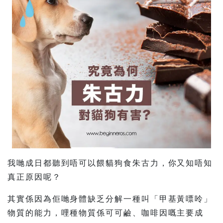
我哋成日都聽到唔可以餵貓狗食朱古力，你又知唔知
真正原因呢？
其實係因為佢哋身體缺乏分解一種叫「甲基黃嘌呤」
物質的能力，哩種物質係可可鹼、咖啡因嘅主要成