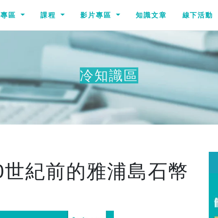
識專區
課程
影片專區
知識文章
線下活動
冷知識區
0世紀前的雅浦島石幣