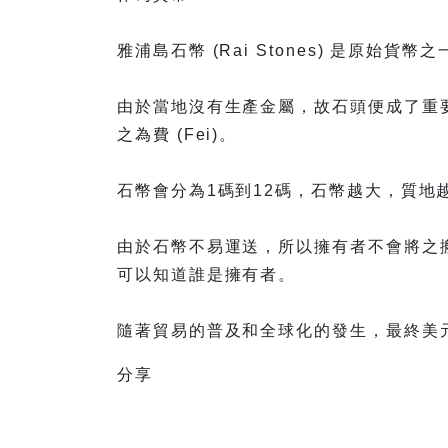
雅浦島石幣 (Rai Stones) 是原始
由於當地沒有生產金屬，故石頭便成了重
之為費 (Fei)。
石幣會分為1碼到12碼，石幣越大，質地
由於石幣不易運送，所以擁有者不會將之
可以知道誰是擁有者。
隨著貿易的普及和全球化的發生，最終美
分享