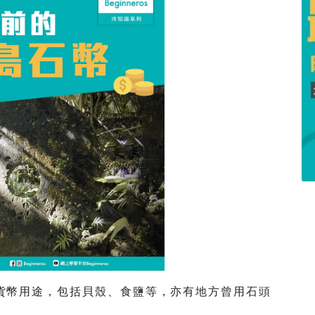
貨幣用途，包括貝殼、食鹽等，亦有地方曾用石頭