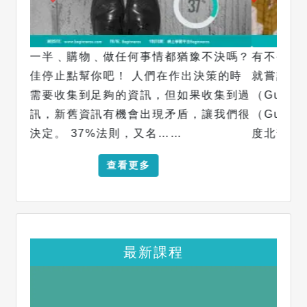
有不公義的地方，就會有人反抗，印度婦女們
就嘗試用木棒改變她們的國家。 古拉比幫
（Gulabi Gang）在2013年成立，古拉比
（Gulabi）在印度語有粉紅之意，活躍於印
度北部，是一個針對婦女……
查看更多
最新課程