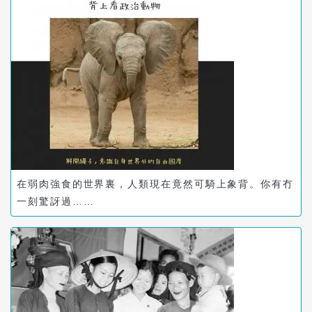
在弱肉強食的世界裏，人類現在竟然可騎上象背。你有冇
一刻驚訝過……