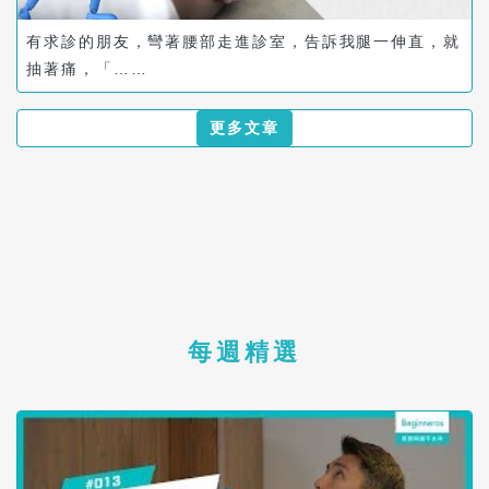
有求診的朋友，彎著腰部走進診室，告訴我腿一伸直，就
抽著痛，「……
更多文章
每週精選