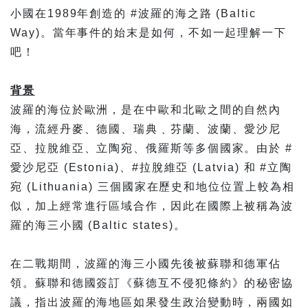
小國在1989年創造的 #波羅的海之路 (Baltic
Way)。當年事件的始末是如何，不如一起理解一下
吧！
背景
波羅的海位於歐洲，是在中歐和北歐之間的自然內
海，流經丹麥、德國、瑞典﹑芬蘭、波蘭、愛沙尼
亞、拉脫維亞、立陶宛、俄羅斯等多個國家。由於 #
愛沙尼亞 (Estonia)、#拉脫維亞 (Latvia) 和 #立陶
宛 (Lithuania) 三個國家在歷史和地位位置上較為相
似，加上經常進行區域合作，因此在國際上被稱為波
羅的海三小國 (Baltic states)。
在二戰期間，波羅的海三小國先後被蘇聯和德軍佔
領。蘇聯和德國簽訂《蘇德互不侵犯條約》的秘密協
議，指出波羅的海地區如果發生政治變動時，兩國如