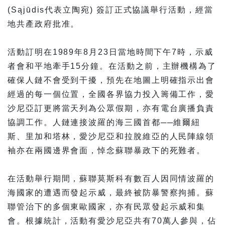
(Sąjūdis代表立陶宛) 簽訂正式協議舉行活動，經當
地共產政府批准。
活動訂明在1989年8月23日當地時間下午7時，示威
者會和平地牽手15分鐘。在活動之前，主辦機構為了
確保人鏈不會受到干擾，預先在地圖上明確指示出會
經過的每一個位置，全國各界協力投入籌備工作，愛
沙尼亞訂更將當天列為公眾假期，亦有電台廣播負責
協調工作。人鏈連接波羅的海三國首都──維爾紐
斯、里加和塔林，愛沙尼亞和拉脫維亞的人民陣線領
袖亦在兩國邊界會面，悼念蘇聯暴政下的死難者。
在活動舉行期間，蘇聯莫斯科有數百人因同情波羅的
海國家的遭遇而發起示威，最終被防暴警察拘捕。蘇
聯管治下的多個東歐國家，亦有民眾發起示威和集
會。根據統計，活動有愛沙尼亞共有70萬人參與，佔