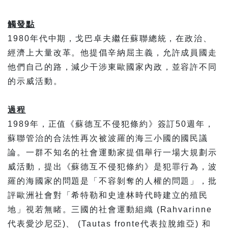
觸發點
1980年代中期，戈巴卓夫繼任蘇聯總統，在政治、
經濟上大量改革。他提倡辛納屈主義，允許成員國走
他們自己的路，減少干涉東歐國家內政，並容許不同
的示威活動。
過程
1989年，正值《蘇德互不侵犯條約》簽訂50週年，
蘇聯管治的合法性再次被波羅的海三小國的國民議
論。一群不知名的社會運動家提倡舉行一場大規劃示
威活動，提出《蘇德互不侵犯條約》是犯罪行為，波
羅的海國家的問題是「不容剝奪的人權的問題」，批
評歐洲社會對「希特勒和史達林時代時建立的殖民
地」視若無睹。三國的社會運動組織 (Rahvarinne
代表愛沙尼亞)、 (Tautas fronte代表拉脫維亞) 和