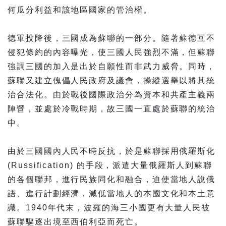
何瓜分利益和該地區國家的管治權。
德軍投降後，三國成為蘇聯的一部分。隨著蘇德互不
侵犯條約的內容曝光，使三國人民強烈不滿，但蘇聯
強調三國的加入是出於自願性而非武力威脅。同時，
蘇聯又建立傀儡人民政府及議會，操縱選舉以將其統
治合法化。由於戰後國際政治分為資本和共產主義兩
陣營，並處於冷戰時期，故三國一直處於蘇聯的統治
中。
由於三國國內人民不時反抗，於是蘇聯採用俄羅斯化
(Russification) 的手段，派遣大量俄羅斯人到蘇聯
的各個聯邦，進行民族同化和融合，迫使當地人說俄
語、進行計劃經濟，減低當地人的本國文化和本土意
識。1940年代末，波羅的海三小國更有大量人民被
蘇聯驅逐出境至西伯利亞而死亡。