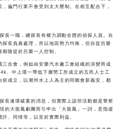
民，偏門行業不會受到太大壓制。在相互配合下，
總探長一職，總探長有權力調動全體的偵探人員。在
的探長負責處理，所以地區勢力均衡，但自從呂樂
派都隨從於呂樂一人控制。
成三合會，例如由安樂汽水廠工會組織的演變而成
4k、中上環一帶低下層勞工所成立的五邑人士工
向前成立，以潮州水上人為主的同鄉會新義安，都
到探長連環破案的消息，但實際上該些活動都是警察
出現的大龍鳳劇團而引申出「大龍鳳」一詞，意指虛
贊許、同情等，以至於實際利益。