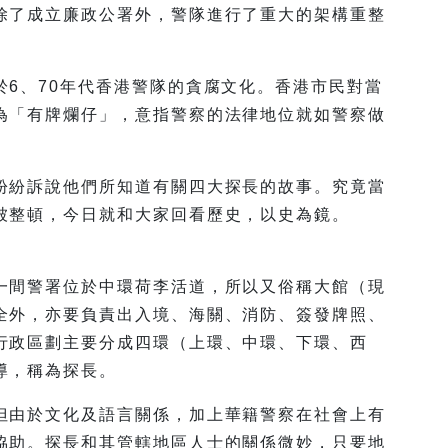
除了成立廉政公署外，警隊進行了重大的架構重整
6、70年代香港警隊的貪腐文化。香港市民對當
為「有牌爛仔」，意指警察的法律地位就如警察做
紛紛訴說他們所知道有關四大探長的故事。究竟當
被整頓，今日就和大家回看歷史，以史為鏡。
一間警署位於中環荷李活道，所以又俗稱大館（現
全外，亦要負責出入境、海關、消防、簽發牌照、
行政區劃主要分成四環（上環、中環、下環、西
導，稱為探長。
但由於文化及語言關係，加上華籍警察在社會上有
協助。探長和其管轄地區人士的關係微妙，只要地