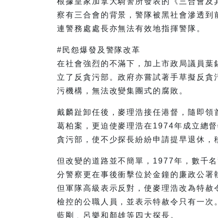
根據皇家加拿大騎警所發表的《三合會及
察有三合會的背景，警隊被黑社會滲透到
連警務處處長亦無法有效地指揮警隊。
#民怨爆發及警隊改革
在社會強烈的不滿下，加上市政局議員葉
立了反貪污部。政府亦嘗試著手草擬反貪
污機構，無法改變集團式的腐敗。
戴麟趾卸任後，麥理浩接任港督，隨即領
葛柏案，更迫使麥理浩在1974年成立總
貪污部，使不少探長紛紛申請提早退休，
但改變的道路並不簡單，1977年，數千
分警察更在事後衝擊位於金鐘的廉政公署
但軍隊高級表示反對，使麥理浩改為特赦令
檢控的公職人員，並表示特赦令只有一次
藍剛﹑呂樂和顏雄等四大探長。