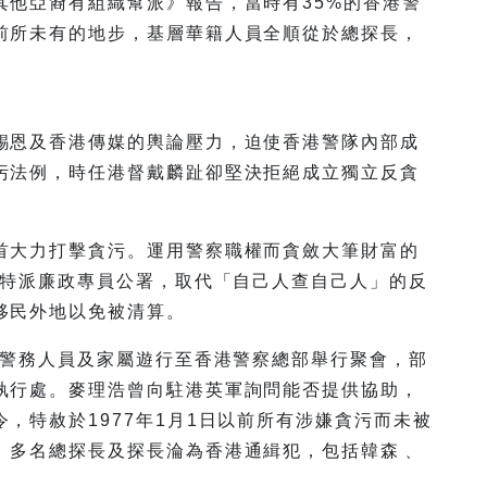
其他亞裔有組織幫派》報告，當時有35%的香港警
前所未有的地步，基層華籍人員全順從於總探長，
錫恩及香港傳媒的輿論壓力，迫使香港警隊內部成
污法例，時任港督戴麟趾卻堅決拒絕成立獨立反貪
首大力打擊貪污。運用警察職權而貪斂大筆財富的
督特派廉政專員公署，取代「自己人查自己人」的反
移民外地以免被清算。
名警務人員及家屬遊行至香港警察總部舉行聚會，部
執行處。麥理浩曾向駐港英軍詢問能否提供協助，
，特赦於1977年1月1日以前所有涉嫌貪污而未被
。多名總探長及探長淪為香港通緝犯，包括韓森﹑