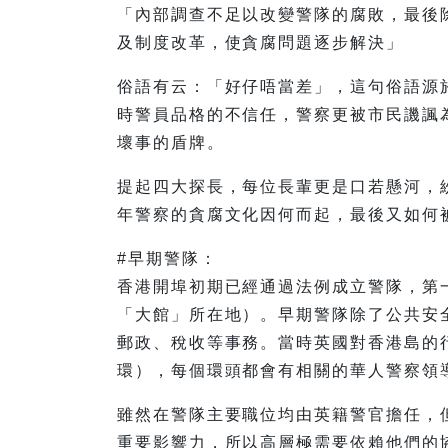
「內部調查不足以改變警隊的腐敗，最後
及制度改革，使貪腐問題逐步解決」
俗語有云：「好仔唔當差」，這句俗語源於
時警員品格的不信任，警察更被市民譏諷
壞事的盾牌。
提起四大探長，每位長輩更是口若懸河，
年警察的貪腐文化因何而起，最後又如何
#早期警隊：
香港開埠初期已經通過法例成立警隊，第
「大館」所在地）。早期警隊除了公共安
郵政、稅收等事務。當時英國對香港島的
環），每個環頭都會有相關的華人警察領
雖然在警隊主要職位均由英籍警官擔任，
重要影響力，所以高層極需要依賴他們的