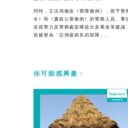
同時，立法局修改《警隊條例》，授予警
令》和《廉政公署條例》的警務人員。事
並就警力及警務處架構提出多番改革建議，
前被譽為「亞洲最精良的部隊」。
你可能感興趣：