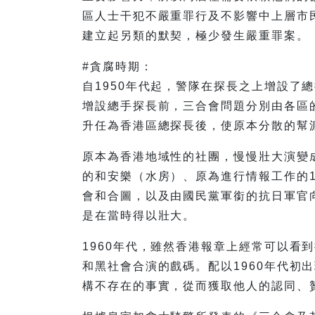
區人士干犯不嚴重罪行及不影響中上層市
建立起另類的默契，極少發生嚴重罪案。
#貪腐時期：
自1950年代起，警隊在探長之上增設了
增設總手探長前，三合會問題分別由各區
升任為香港區總探長後，使原本分散的幫
原本為香港地域性的社團，慢慢壯大演變
的和安樂（水房）、原為進行情報工作的1
會和合圖，以及由國民黨軍銜的抗日軍官
是在當時得以壯大。
1960年代，雖然香港報章上經常可以看
和黑社會合演的戲碼。配以1960年代初
構不存在的事實，從而獲取他人的認同、