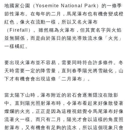
地國家公園（Yosemite National Park）的一條季
節性瀑布。在每年的二月，馬尾瀑布也有機會變成橙
紅色，像火在流動一樣，所以又名火瀑布
（Firefall）。雖然稱為火瀑布，但其實名字與火焰
並無關係，而是由於落日的陽光導致流水像「火光」
一樣橘紅。
要出現火瀑布並不容易，需要同時符合許多條件。冬
天時需要一定的降雪量，直到春季陽光將雪融化，山
下才有機會會出現這條「二月瀑布」。
當太陽下山時，瀑布附近的岩石會逐漸隱沒在陰影
中。直到陽光照射瀑布時，令瀑布看起來好像散發著
燦爛的火光，正正是因為這種視錯覺令馬尾瀑布好像
流著火一樣。而只有二月，陽光才會以這樣的角度照
射瀑布，又有機會有足夠的流水，所以這個現象只會