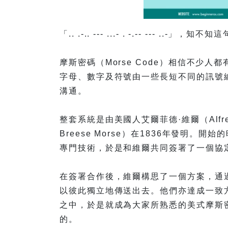
「.. .-.. --- ...- . -.-- ---
摩斯密碼（Morse Code）相信不少
字母、數字及符號由一些長短不同的訊號
溝通。
整套系統是由美國人艾爾菲德·維爾（Alfred L
Breese Morse）在1836年發明
專門技術，於是和維爾共同簽署了一個協
在簽署合作後，維爾構思了一個方案，通
以彼此獨立地傳送出去。他們亦達成一致
之中，於是就成為大家所熟悉的美式摩斯
的。