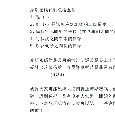
摩斯密碼代碼包括五種
1. 點（·）
2. 劃（-）長訊號為短訊號的三倍長度
3. 每個字元間短的停頓（在點和劃之間
4. 每個詞之間中等的停頓
5. 以及句子之間長的停頓
摩斯密碼對最常用的情況，通常是發出求
碼發出求救信號，在災難應變時是非常有
‧‧‧───‧‧‧ (SOS)
或許大家可能覺得未必用得上摩斯密碼，
碼。講到這裡，又有沒有人知道一開始的摩斯
啦，下次想玩玩情趣，就可以試一下將這段
的啦！