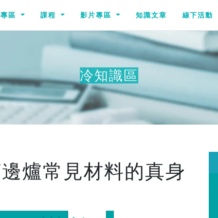
識專區
課程
影片專區
知識文章
線下活動
冷知識區
其
打邊爐常見材料的真身