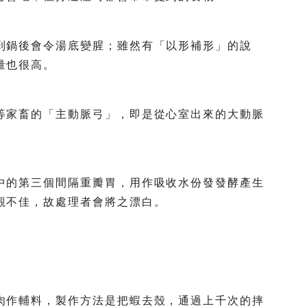
到鍋後會令湯底變腥；雖然有「以形補形」的說
量也很高。
等家畜的「主動脈弓」，即是從心室出來的大動脈
中的第三個間隔重瓣胃，用作吸收水份發發酵產生
觀不佳，故處理者會將之漂白。
。
肉作輔料，製作方法是把蝦去殼，通過上千次的摔