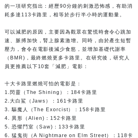
的一項研究指出：經歷90分鐘的刺激恐怖感，有助消
耗
多達113卡路里，相等於步行半小時的運動量。
可以減肥的原因，主要因為觀眾在驚慌時會令心跳加
速、脈
搏加快，腎上腺素激增。同時，由於產生短暫
壓力，會令在
電影後減少食慾，並增加基礎代謝率
（BMR)，最終燃燒
更多卡路里。在研究後，研究人
員更推薦以下10套「減肥
」電影：
十大卡路里燃燒可怕的電影是：
1.閃靈（The Shining）：184卡路里
2.大白鯊（Jaws）：161卡路里
3. 驅魔人（The Exorcist）：158卡路里
4. 異形（Alien)：152卡路里
5. 恐懼鬥室（Saw)：133卡路里
6. 猛鬼街（A Nightmare on Elm Street）：118卡