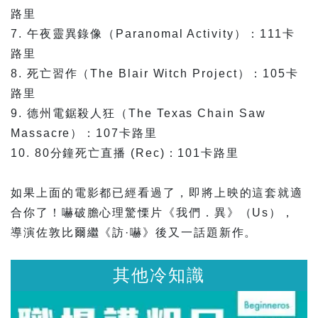
路里
7. 午夜靈異錄像（Paranomal Activity）：111卡
路里
8. 死亡習作（The Blair Witch Project）：105卡
路里
9. 德州電鋸殺人狂（The Texas Chain Saw
Massacre）：107卡路里
10. 80分鐘死亡直播 (Rec)：101卡路里
如果上面的電影都已經看過了，即將上映的這套就適
合你了
！嚇破膽心理驚慄片《我們．異》（Us），
導演佐敦比爾
繼《訪·嚇》後又一話題新作。
其他冷知識