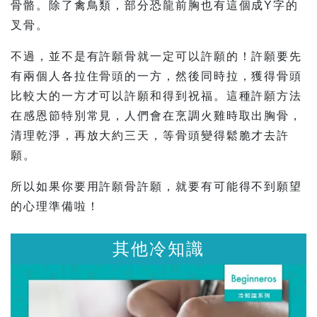
骨骼。除了禽鳥類，部分恐龍前胸也有這個成Y字的
叉骨。
不過，並不是有許願骨就一定可以許願的！許願要先
有兩個人各拉住骨頭的一方，然後同時拉，獲得骨頭
比較大的一方才可以許願和得到祝福。這種許願方法
在感恩節特別常見，人們會在烹調火雞時取出胸骨，
清理乾淨，再放大約三天，等骨頭變得鬆脆才去許
願。
所以如果你要用許願骨許願，就要有可能得不到願望
的心理準備啦！
他冷知識
其他