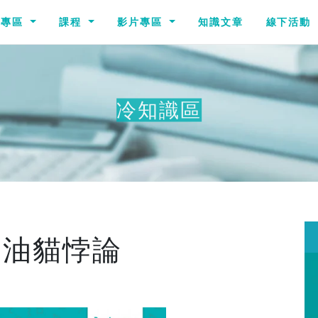
識專區
課程
影片專區
知識文章
線下活動
冷知識區
奶油貓悖論