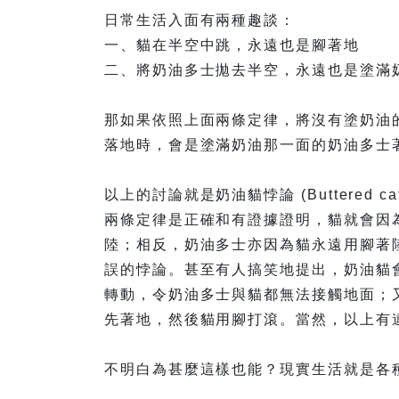
日常生活入面有兩種趣談：
一、貓在半空中跳，永遠也是腳著地
二、將奶油多士拋去半空，永遠也是塗滿
那如果依照上面兩條定律，將沒有塗奶油
落地時，會是塗滿奶油那一面的奶油多士
以上的討論就是奶油貓悖論 (Buttered c
兩條定律是正確和有證據證明，貓就會因
陸；相反，奶油多士亦因為貓永遠用腳著
誤的悖論。甚至有人搞笑地提出，奶油貓
轉動，令奶油多士與貓都無法接觸地面；
先著地，然後貓用腳打滾。當然，以上有
不明白為甚麼這樣也能？現實生活就是各