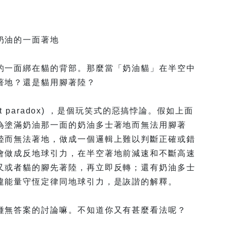
奶油的一面著地
的一面綁在貓的背部。那麼當「奶油貓」在半空中
著地？還是貓用腳著陸？
at paradox) ，是個玩笑式的惡搞悖論。假如上面
為塗滿奶油那一面的奶油多士著地而無法用腳著
陸而無法著地，做成一個邏輯上難以判斷正確或錯
會做成反地球引力，在半空著地前減速和不斷高速
又或者貓的腳先著陸，再立即反轉；還有奶油多士
違能量守恆定律同地球引力，是詼諧的解釋。
種無答案的討論嘛。不知道你又有甚麼看法呢？