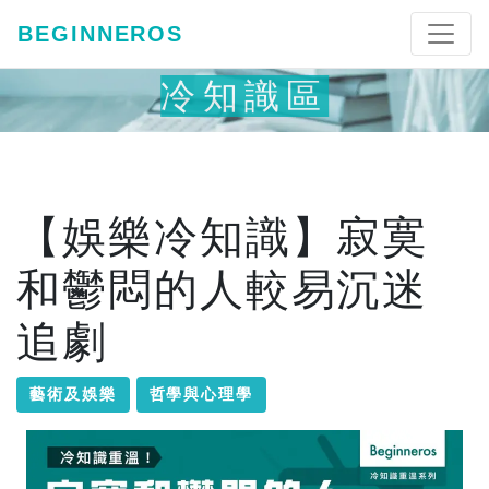
BEGINNEROS
冷知識區
【娛樂冷知識】寂寞
和鬱悶的人較易沉迷
追劇
藝術及娛樂
哲學與心理學