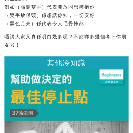
例如（張開雙手）代表開放同想擁抱你
（雙手放係頭）係想話你知，一切安好
（黑色月亮）係代表令人毛骨悚然
唔講大家又真係明白幾多呢？不妨睇多幾個考下你朋
友啦！
知識
其他冷知