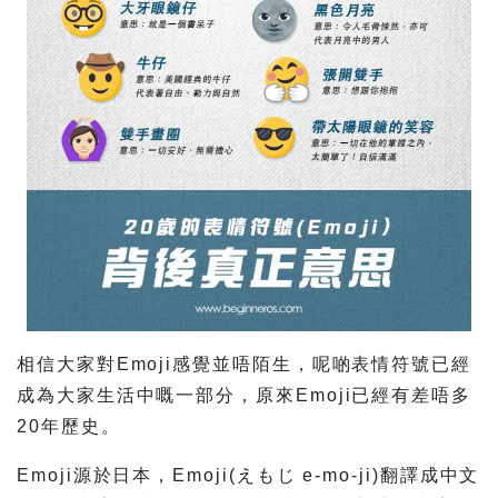
相信大家對Emoji感覺並唔陌生，呢啲表情符號已經
成為大家生活中嘅一部分，原來Emoji已經有差唔多
20年歷史。
Emoji源於日本，Emoji(えもじ e-mo-ji)翻譯成中文