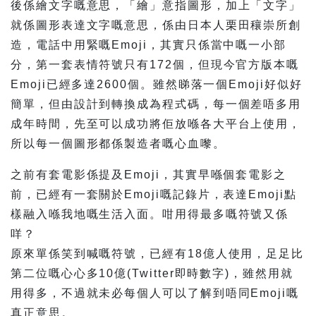
後係繪文字嘅意思，「繪」意指圖形，加上「文字」
就係圖形表達文字嘅意思，係由日本人栗田穰崇所創
造，電話中用緊嘅Emoji，其實只係當中嘅一小部
分，第一套表情符號只有172個，但現今官方版本嘅
Emoji已經多達2600個。雖然睇落一個Emoji好似好
簡單，但由設計到轉換成為程式碼，每一個差唔多用
成年時間，先至可以成功將佢放喺各大平台上使用，
所以每一個圖形都係製造者嘅心血嚟。
之前有套電影係提及Emoji，其實早喺個套電影之
前，已經有一套關於Emoji嘅記錄片，表達Emoji點
樣融入喺我地嘅生活入面。咁用得最多嘅符號又係
咩？
原來單係笑到喊嘅符號，已經有18億人使用，足足比
第二位嘅心心多10億(Twitter即時數字)，雖然用就
用得多，不過就未必每個人可以了解到唔同Emoji嘅
真正意思。