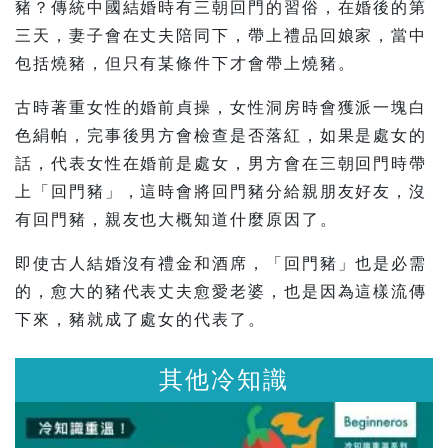
豬？傳統中國結婚時有三朝回門的習俗，在婚後的第
三天，妻子會在丈夫陪同下，帶上禮品回娘家，當中
包括燒豬，但只有某條件下才會帶上燒豬。
古時著重女性的婚前貞操，女性洞房時會獲派一塊白
色絹帕，完事後男方會檢查是否落紅，如果是處女的
話，代表女性在婚前是處女，男方會在三朝回門時帶
上「回門豬」，這時會將回門豬分給親朋友好友，沒
有回門豬，親友也大概知道什麼原因了。
即使古人結婚沒有禮金和酒席，「回門豬」也是必需
的，愈大的豬代表丈夫愈愛老婆，也是因為這樣流傳
下來，豬就成了處女的代表了。
其他冷知識