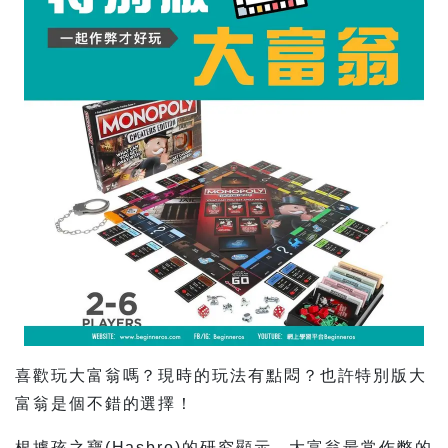
喜歡玩大富翁嗎？現時的玩法有點悶？也許特別版大
富翁是個不錯的選擇！
根據孩之寶(Hasbro)的研究顯示，大富翁最常作弊的