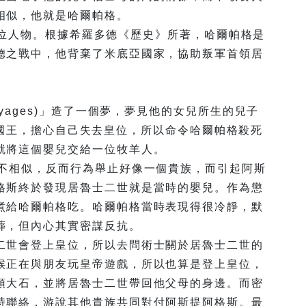
相似，他就是哈爾帕格。
紀的一位人物。根據希羅多德《歷史》所著，哈爾帕格是
德之戰中，他背棄了米底亞國家，協助叛軍首領居
tyages)」造了一個夢，夢見他的女兒所生的兒子
為新的國王，擔心自己失去皇位，所以命令哈爾帕格殺死
就將這個嬰兒交給一位牧羊人。
太不相似，反而行為舉止好像一個貴族，而引起阿斯
格斯終於發現居魯士二世就是當時的嬰兒。作為懲
煮給哈爾帕格吃。哈爾帕格當時表現得很冷靜，默
葬，但內心其實密謀反抗。
二世會登上皇位，所以去問術士關於居魯士二世的
候正在與朋友玩皇帝遊戲，所以也算是登上皇位，
頭大石，並將居魯士二世帶回他父母的身邊。而密
持聯絡，游說其他貴族共同對付阿斯提阿格斯。最