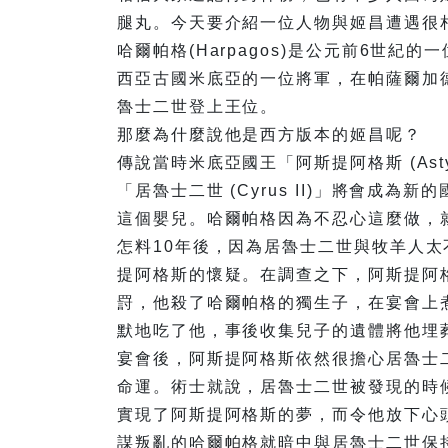
腿丸。今天要介紹一位人物與姬昌遭遇很
哈爾帕格(Harpagos)是公元前6世
西亞古國米底亞的一位將軍，在帕薩爾加
魯士二世登上王位。
那麼為什麼說他是西方版本的姬昌呢？
傳說當時米底亞國王「阿斯提阿格斯 (As
「居魯士二世 (Cyrus II)」將會成
這個嬰兒。哈爾帕格因為不忍心這麼做，
怎料10年後，因為居魯士二世與牧羊人
提阿格斯的懷疑。在調查之下，阿斯提阿
罸，他殺了哈爾帕格的獨生子，在宴會上
默地吃了他，事後收集兒子的遺體將他埋
宴會後，阿斯提阿格斯依然很擔心居魯士
命運。術士就說，居魯士二世被發現的時
實現了阿斯提阿格斯的夢，而令他放下心
謀叛亂的哈爾帕格就暗中與居魯士二世保