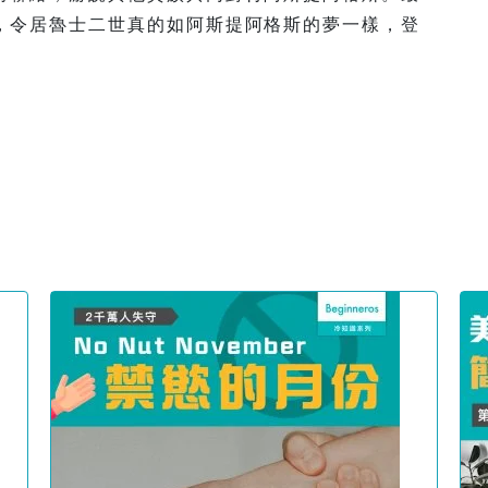
，令居魯士二世真的如阿斯提阿格斯的夢一樣，登
。