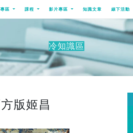
識專區
課程
影片專區
知識文章
線下活動
冷知識區
西方版姬昌