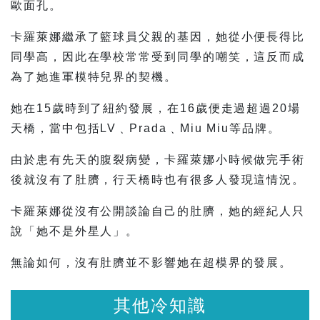
歐面孔。
卡羅萊娜繼承了籃球員父親的基因，她從小便長得比
同學高，因此在學校常常受到同學的嘲笑，這反而成
為了她進軍模特兒界的契機。
她在15歲時到了紐約發展，在16歲便走過超過20場
天橋，當中包括LV﹑Prada﹑Miu Miu等品牌。
由於患有先天的腹裂病變，卡羅萊娜小時候做完手術
後就沒有了肚臍，行天橋時也有很多人發現這情況。
卡羅萊娜從沒有公開談論自己的肚臍，她的經紀人只
說「她不是外星人」。
無論如何，沒有肚臍並不影響她在超模界的發展。
他冷知識
其他冷