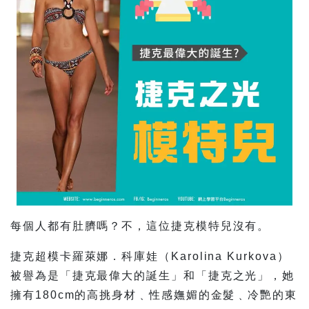
每個人都有肚臍嗎？不，這位捷克模特兒沒有。
捷克超模卡羅萊娜．科庫娃（Karolina Kurkova）
被譽為是「捷克最偉大的誕生」和「捷克之光」，她
擁有180cm的高挑身材﹑性感嫵媚的金髮﹑冷艷的東