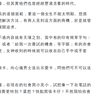
維，但其實他們也曾經經歷過含蓄的時代。
較高的道德規範，要追一個女生不能太明顯。想搭
想解決方法，有商人見到這方面的商機，於是就發
展開追求。
不過內容就有天壤之別。當中有的印有簡單字句：
」或者「給我一次嘗試的機會」等字眼；有的亦會
意，女神收到的時候就可以收在自己手中或手套
收卡。向心儀男士送出示愛卡，問他們可不可以送
漫，在現在的社會買小見小，試想像一下在電話的
一種感覺更特別？還想？快點買張卡仔！不然我怕你會