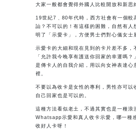
大家一般都會覺得外國人比較開放和新思
19世紀7﹑80年代時，西方社會有一個
訕？不可以的！有這樣的困難，自然有人
明了「示愛卡」，方便男士們對心儀女士
示愛卡的大細和現在見到的卡片差不多，
「允許我今晚享有護送你回家的幸運嗎？
是傳卡人的自我介紹，用以向女神表達心
裡。
不要以為收卡是女性的專利，男性亦可以
自己回家也是可以的。
這種方法看似老土，不過其實也是一種浪
Whatsapp示愛和真人收卡示愛，哪
收好人卡呀！