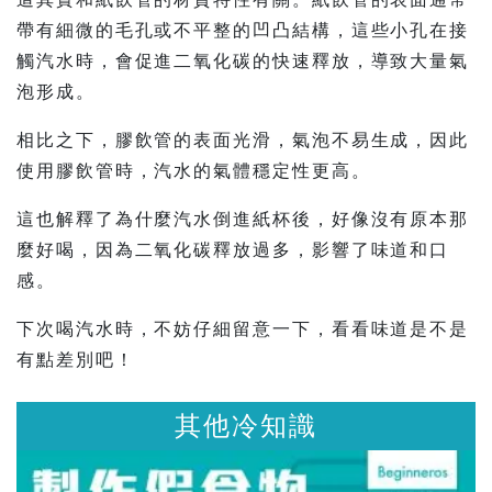
帶有細微的毛孔或不平整的凹凸結構，這些小孔在接
觸汽水時，會促進二氧化碳的快速釋放，導致大量氣
泡形成。
相比之下，膠飲管的表面光滑，氣泡不易生成，因此
使用膠飲管時，汽水的氣體穩定性更高。
這也解釋了為什麼汽水倒進紙杯後，好像沒有原本那
麼好喝，因為二氧化碳釋放過多，影響了味道和口
感。
下次喝汽水時，不妨仔細留意一下，看看味道是不是
有點差別吧！
其他冷知識
其