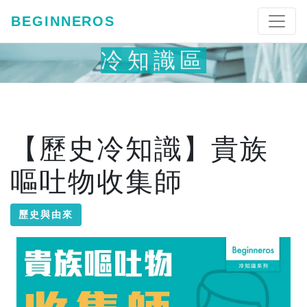
BEGINNEROS
冷知識區
【歷史冷知識】貴族
嘔吐物收集師
歷史與由來