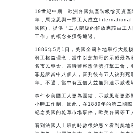
19世紀中期，歐洲各國無產階級慘受資產
年，馬克思與一眾工人成立International W
國際)，提供「工人階級的解放應該由工
工作」的概念並獲得通過。
1886年5月1日，美國全國各地舉行大
勞工權益理念，當中以芝加哥的示威最為
名市民喪命。當時警察想借勢打擊工會，
罪起訴當中八個人，審判後有五人被判死
年。不過，當中有五個人並無到達示威現
事件令美國工人更為團結，示威風潮更影
小時工作制。因此，在1889年的第二國
紀念美國的乾草市場事件，歐美各國等工
看到法國人上班的時數很妒忌？看到奧地