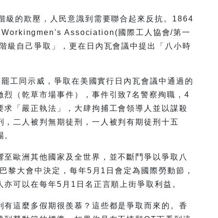
階級的欺壓，人民意識到需要聯合起來反抗。1864
orkingmen's Association(國際工人協會/第一
人階級自己爭取」，更在日內瓦會議中提出「八小時
規模罷工同示威，爭取在美國實行日內瓦會議中通過的
激烈（乾草市場事件），事件引致7名警察殉職，4
要求「嚴正執法」，大肆拘捕工會領導人並以謀殺
刑，二人被判無期徒刑，一人被判有期徒刑十五
場。
響至歐洲其他國家及全世界，並不斷鬥爭以爭取八
際巴黎大會中決定，每年5月1日會定為國際勞動節，
人亦可以在每年5月1日名正言順上街爭取利益。
利有這麼多假期很羨慕？這些都是爭取而來的。香