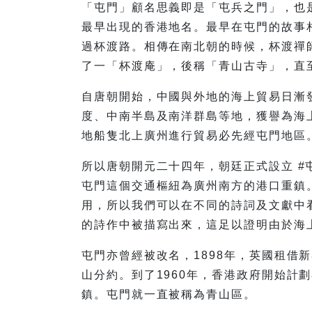
「屯門」顧名思義即是「屯兵之門」，也
最早出現的香港地名。最早在屯門的故事
過杯渡路。相傳在南北朝的時候，杯渡禪
了一「杯渡庵」，後稱「青山古寺」，直
自唐朝開始，中國與外地的海上貿易日漸
度、中南半島及南洋群島等地，獲譽為海
地船隻北上廣州進行貿易必先經屯門地區
所以唐朝開元二十四年，朝廷正式設立 
屯門這個交通樞紐為廣州南方的港口重鎮
用，所以我們可以在不同的詩詞及文獻中
的詩作中被描寫出來，這足以證明由於海
屯門亦曾經被改名，1898年，英國租借
山分約。到了1960年，香港政府開始計
鎮。屯門就一直被稱為青山區。