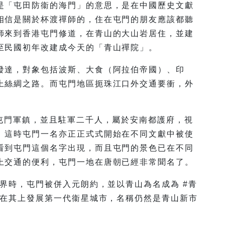
是「屯田防衞的海門」的意思，是在中國歷史文獻
相信是關於杯渡禪師的，住在屯門的朋友應該都聽
師來到香港屯門修道，在青山的大山岩居住，並建
至民國初年改建成今天的「青山禪院」。
發達，對象包括波斯、大食（阿拉伯帝國）、印
上絲綢之路。而屯門地區扼珠江口外交通要衝，外
。
#屯門軍鎮，並且駐軍二千人，屬於安南都護府，視
。這時屯門一名亦正正式式開始在不同文獻中被使
看到屯門這個名字出現，而且屯門的景色已在不同
上交通的便利，屯門一地在唐朝已經非常聞名了。
新界時，屯門被併入元朗約，並以青山為名成為 #青
劃在其上發展第一代衞星城市，名稱仍然是青山新市