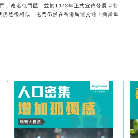
門，改名屯門區；並於1973年正式宣佈發展 #屯
代仍然很相似，屯門仍然在香港航運交通上擔當重