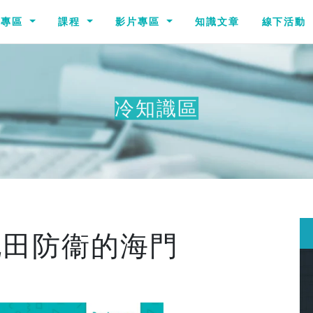
識專區
課程
影片專區
知識文章
線下活動
冷知識區
其
屯田防衞的海門