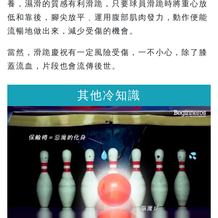
養，濕滑的質感有利滑跪，只要球員滑跪時將重心放
低和靠後，腳尖放平﹑運用腹部肌肉發力，動作便能
流暢地做出來，減少受傷的機會。
當然，滑跪慶祝有一定風險受傷，一不小心，除了膝
蓋流血，片段也會流傳後世。
其他冷知識