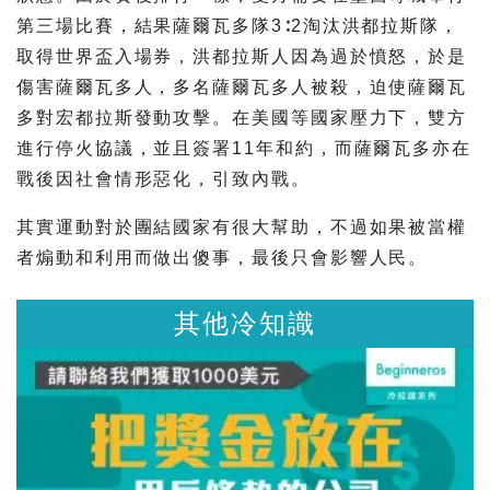
第三場比賽，結果薩爾瓦多隊3∶2淘汰洪都拉斯隊，
取得世界盃入場券，洪都拉斯人因為過於憤怒，於是
傷害薩爾瓦多人，多名薩爾瓦多人被殺，迫使薩爾瓦
多對宏都拉斯發動攻擊。在美國等國家壓力下，雙方
進行停火協議，並且簽署11年和約，而薩爾瓦多亦在
戰後因社會情形惡化，引致內戰。
其實運動對於團結國家有很大幫助，不過如果被當權
者煽動和利用而做出傻事，最後只會影響人民。
其他冷知識