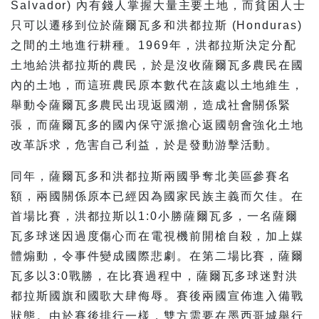
Salvador) 內有錢人掌握大量主要土地，而貧困人士
只可以遷移到位於薩爾瓦多和洪都拉斯 (Honduras)
之間的土地進行耕種。1969年，洪都拉斯決定分配
土地給洪都拉斯的農民，於是沒收薩爾瓦多農民在國
內的土地，而這班農民原本數代在該處以土地維生，
舉動令薩爾瓦多農民出現返國潮，造成社會關係緊
張，而薩爾瓦多的國內保守派擔心返國朝會強化土地
改革訴求，危害自己利益，於是發動游擊活動。
同年，薩爾瓦多和洪都拉斯兩國爭奪北美區參賽名
額，兩國關係原本已經因為國家民族主義而欠佳。在
首場比賽，洪都拉斯以1:0小勝薩爾瓦多，一名薩爾
瓦多球迷因過度傷心而在電視機前開槍自殺，加上媒
體煽動，令事件變成國際悲劇。在第二場比賽，薩爾
瓦多以3:0戰勝，在比賽過程中，薩爾瓦多球迷對洪
都拉斯國旗和國歌大肆侮辱。賽後兩國宣佈進入備戰
狀態。由於賽後排行一樣，雙方需要在墨西哥城舉行