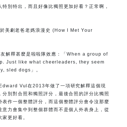
人特別特出，而且好像比獨照更加好看？正常啊，
起源於美劇老爸老媽浪漫史 (How I Met Your
朋友解釋甚麼是啦啦隊效應：「When a group of
p. Just like what cheerleaders, they seem
lly, sled dogs」。
Edward Vul在2013年做了一項研究解釋這個現
，分別對合照和獨照評分，最後合照的評分比獨照
外表作一個整體評分，而這個整體評分會令沒那麼
注意力會集中到整個群體而不是個人外表身上，從
大家更好看。