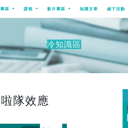
識專區
課程
影片專區
知識文章
線下活動
冷知識區
其他冷
啦啦隊效應