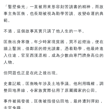
「鑿壁偷光」一直被用來形容刻苦讀書的精神，而故
事主角匡衡，也長期被視為勤學苦讀、改變命運的典
範。
不過，這個故事其實只講了他人生的一半。
匡衡出身寒微，年少時家境貧困，買不起燈油，便在
牆上鑿洞，借鄰居的燈光讀書。憑着勤學，他最終進
入仕途，官至西漢丞相，成為少數由寒門躋身高位的
人物。
但問題也正是在此之後出現。
史書記載，匡衡晚年涉及土地爭議。他利用職權，調
整田地界線，令家族實際佔用了原屬國家的公田。
事件被揭發後，匡衡被指侵佔田地，最終遭到彈劾，
去官免職。