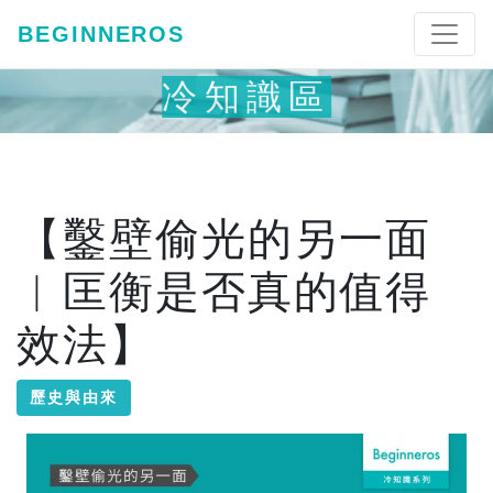
BEGINNEROS
冷知識區
【鑿壁偷光的另一面
︱匡衡是否真的值得
效法】
歷史與由來