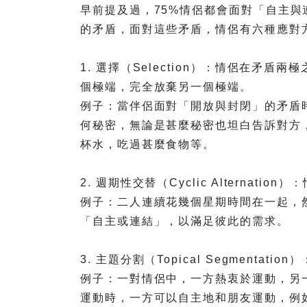
早前提及過，75%情侶都會面對「自主
的矛盾，面對這些矛盾，情侶有六種應對
1. 選擇（Selection）：情侶在矛
個極端，完全放棄另一個極端。
例子：當伴侶面對「開放與封閉」的矛盾
何秘密，無論是甚麼秘密也坦白告訴對方
杯水，吃過甚麼食物等。
2. 週期性交替（Cyclic Alterna
例子：二人連續花幾個星期時間在一起，
「自主或連結」，以滿足彼此的需求。
3. 主題分割（Topical Segmenta
例子：一對情侶中，一方熱衷於運動，另
運動時，一方可以自主地和朋友運動，例