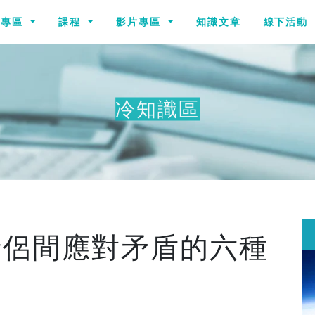
識專區
課程
影片專區
知識文章
線下活動
冷知識區
其他冷知識
情侶間應對矛盾的六種