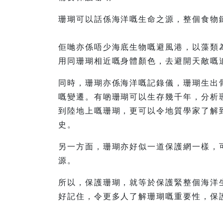
珊瑚可以話係海洋嘅生命之源，整個食物
佢哋亦係唔少海底生物嘅避風港，以藻類
用同珊瑚相近嘅身體顏色，去避開天敵嘅
同時，珊瑚亦係海洋嘅記錄儀，珊瑚生出
嘅變遷。有啲珊瑚可以生存幾千年，分析
到陸地上嘅珊瑚，更可以令地質學家了解
史。
另一方面，珊瑚亦好似一道保護網一樣，
源。
所以，保護珊瑚，就等於保護緊整個海洋
好記住，令更多人了解珊瑚嘅重要性，保