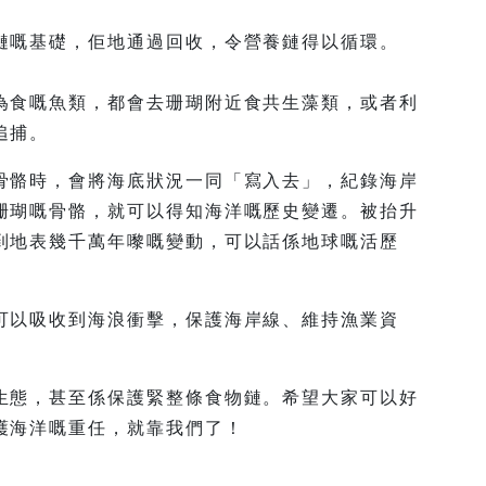
鏈嘅基礎，佢地通過回收，令營養鏈得以循環。
為食嘅魚類，都會去珊瑚附近食共生藻類，或者利
追捕。
骨骼時，會將海底狀況一同「寫入去」，紀錄海岸
珊瑚嘅骨骼，就可以得知海洋嘅歷史變遷。被抬升
到地表幾千萬年嚟嘅變動，可以話係地球嘅活歷
可以吸收到海浪衝擊，保護海岸線、維持漁業資
生態，甚至係保護緊整條食物鏈。希望大家可以好
護海洋嘅重任，就靠我們了！