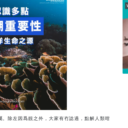
屬。除左因爲靚之外，大家有冇諗過，點解人類咁