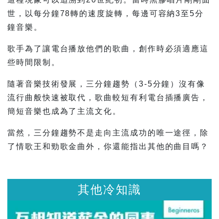
世，以每分鐘78轉的速度旋轉，每邊可容納3至5分
鐘音樂。
歌手為了讓電台播放他們的歌曲，創作時必須適應這
些時間限制。
隨著音樂技術發展，三分鐘趨勢（3-5分鐘）沒有像
流行曲般快速被取代，歌曲較短有利電台插播廣告，
簡短音樂也成為了主流文化。
當然，三分鐘趨勢不是走向主流成功的唯一途徑，除
了情歌王和勁歌金曲外，你還能指出其他的曲目嗎？
他冷知識
其他冷