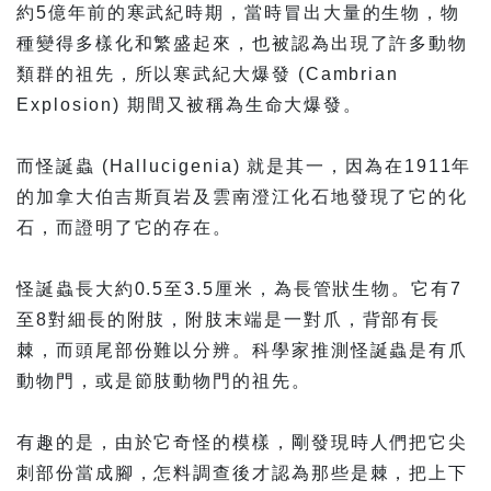
約5億年前的寒武紀時期，當時冒出大量的生物，物
種變得多樣化和繁盛起來，也被認為出現了許多動物
類群的祖先，所以寒武紀大爆發 (Cambrian
Explosion) 期間又被稱為生命大爆發。
而怪誕蟲 (Hallucigenia) 就是其一，因為在1911年
的加拿大伯吉斯頁岩及雲南澄江化石地發現了它的化
石，而證明了它的存在。
怪誕蟲長大約0.5至3.5厘米，為長管狀生物。它有7
至8對細長的附肢，附肢末端是一對爪，背部有長
棘，而頭尾部份難以分辨。科學家推測怪誕蟲是有爪
動物門，或是節肢動物門的祖先。
有趣的是，由於它奇怪的模樣，剛發現時人們把它尖
刺部份當成腳，怎料調查後才認為那些是棘，把上下