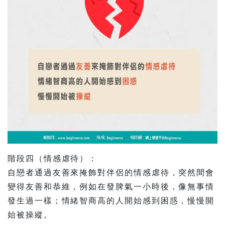
階段四（情感虐待）：
自戀者通過友善來掩飾對伴侶的情感虐待，突然間會
變得友善和恭維，例如在發脾氣一小時後，像無事情
發生過一樣；情緒智商高的人開始感到困惑，慢慢開
始被操縱。