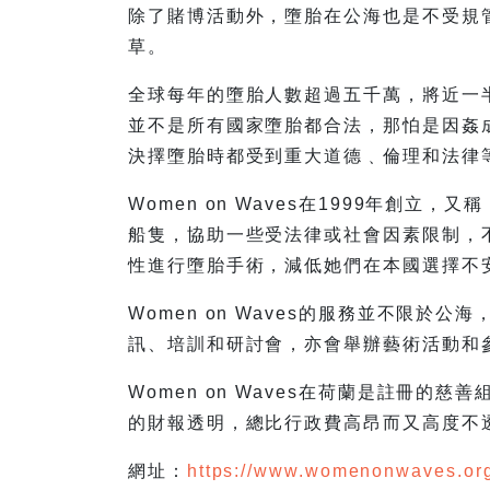
除了賭博活動外，墮胎在公海也是不受規管，
草。
全球每年的墮胎人數超過五千萬，將近一
並不是所有國家墮胎都合法，那怕是因姦
決擇墮胎時都受到重大道德﹑倫理和法律
Women on Waves在1999年創
船隻，協助一些受法律或社會因素限制，
性進行墮胎手術，減低她們在本國選擇不
Women on Waves的服務並不限
訊、培訓和研討會，亦會舉辦藝術活動和
Women on Waves在荷蘭是註冊
的財報透明，總比行政費高昂而又高度不
網址：
https://www.womenonwaves.or