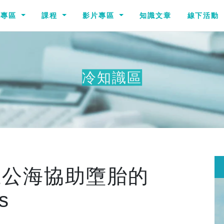
識專區
課程
影片專區
知識文章
線下活動
冷知識區
在公海協助墮胎的
s