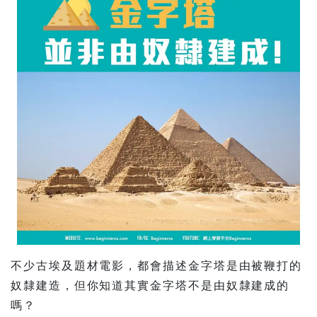
不少古埃及題材電影，都會描述金字塔是由被鞭打的
奴隸建造，但你知道其實金字塔不是由奴隸建成的
嗎？