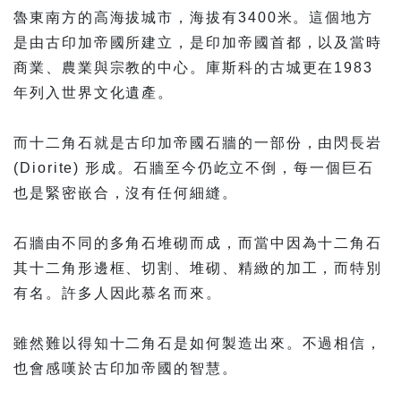
魯東南方的高海拔城市，海拔有3400米。這個地方
是由古印加帝國所建立，是印加帝國首都，以及當時
商業、農業與宗教的中心。庫斯科的古城更在1983
年列入世界文化遺產。
而十二角石就是古印加帝國石牆的一部份，由閃長岩
(Diorite) 形成。石牆至今仍屹立不倒，每一個巨石
也是緊密嵌合，沒有任何細縫。
石牆由不同的多角石堆砌而成，而當中因為十二角石
其十二角形邊框、切割、堆砌、精緻的加工，而特別
有名。許多人因此慕名而來。
雖然難以得知十二角石是如何製造出來。不過相信，
也會感嘆於古印加帝國的智慧。