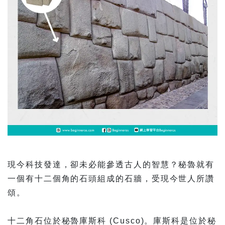
現今科技發達，卻未必能參透古人的智慧？秘魯就有
一個有十二個角的石頭組成的石牆，受現今世人所讚
頌。
十二角石位於秘魯庫斯科 (Cusco)。庫斯科是位於秘