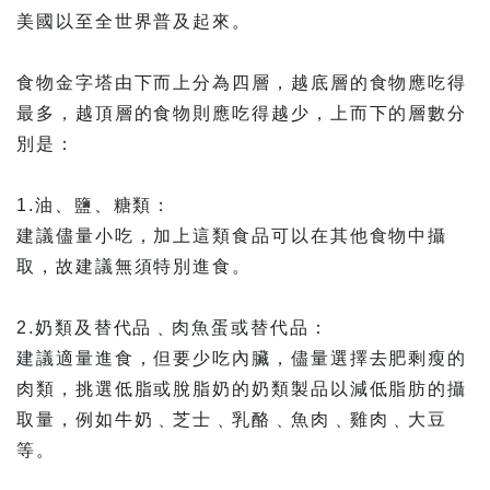
美國以至全世界普及起來。
食物金字塔由下而上分為四層，越底層的食物應吃得
最多，越頂層的食物則應吃得越少，上而下的層數分
別是：
1.油、鹽、糖類：
建議儘量小吃，加上這類食品可以在其他食物中攝
取，故建議無須特別進食。
2.奶類及替代品﹑肉魚蛋或替代品：
建議適量進食，但要少吃內臟，儘量選擇去肥剩瘦的
肉類，挑選低脂或脫脂奶的奶類製品以減低脂肪的攝
取量，例如牛奶﹑芝士﹑乳酪﹑魚肉﹑雞肉﹑大豆
等。