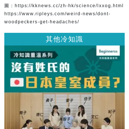
圖：https://kknews.cc/zh-hk/science/lxxog.html
https://www.ripleys.com/weird-news/dont-
woodpeckers-get-headaches/
其他冷知識