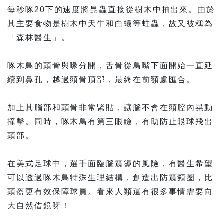
每秒啄20下的速度將昆蟲直接從樹木中抽出來。由於
其主要食物是樹木中天牛和白蟻等蛀蟲，故又被稱為
「森林醫生」。
啄木鳥的頭骨與喙分開，舌骨從鳥嘴下面開始一直延
續到鼻孔，越過頭骨頂部，最終在前額處匯合。
加上其腦部和頭骨非常緊貼，讓腦不會在頭腔內晃動
撞擊。同時，啄木鳥有第三眼瞼，有助防止眼球飛出
頭部。
在美式足球中，選手面臨腦震盪的風險，有醫生希望
可以透過啄木鳥特殊生理結構，創造出防震頸圈，比
頭盔更有效保障球員。看來人類還有很多事情需要向
大自然借鏡呀！