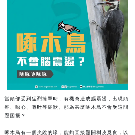
當頭部受到猛烈撞擊時，有機會造成腦震盪，出現頭
疼、噁心、嘔吐等症狀。那為甚麼啄木鳥不會受這問
題困擾？
啄木鳥有一個尖銳的喙，能夠直接鑿開樹皮覓食，以