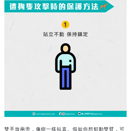
雙手放兩旁，像樹一樣站直。假如你想郁動雙臂，可