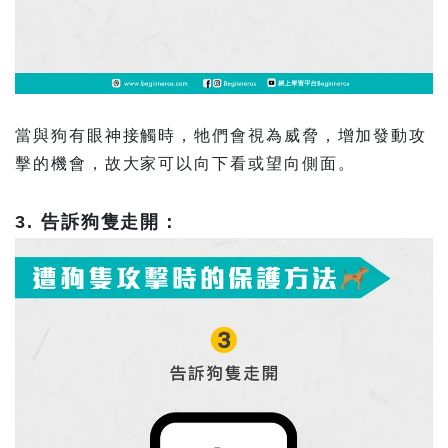
當與狗有眼神接觸時，牠們會視為威脅，增加發動攻
擊的機會，故大家可以向下看或望向側面。
3. 告訴狗隻走開：