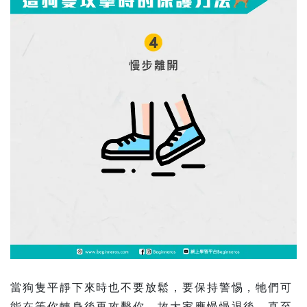
當狗隻平靜下來時也不要放鬆，要保持警惕，牠們可
能在等你轉身後再攻擊你。故大家應慢慢退後，直至