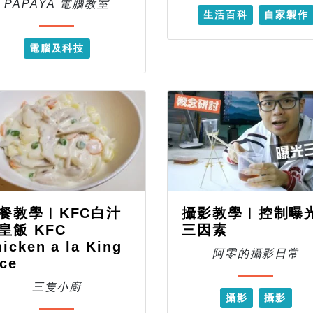
PAPAYA 電腦教室
生活百科
自家製作
電腦及科技
餐教學︱KFC白汁
攝影教學︱控制曝
皇飯 KFC
三因素
icken a la King
阿零的攝影日常
ce
三隻小廚
攝影
攝影