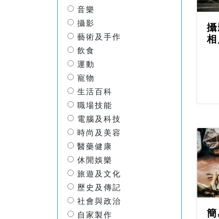
音樂
攝影
攝
藝術及手作
相
飲食
運動
寵物
生活百科
職場技能
電腦及科技
時尚及美容
醫藥健康
休閒娛樂
旅遊及文化
歷史及傳記
社會與政治
簡
自家製作