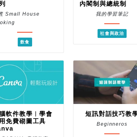
列
內閣制與總統制
 Small House
我的學習筆記
oking
社會與政治
飲食
腦軟件教學︱學會
短訊對話技巧教
用免費砌圖工具
Beginneros
anva