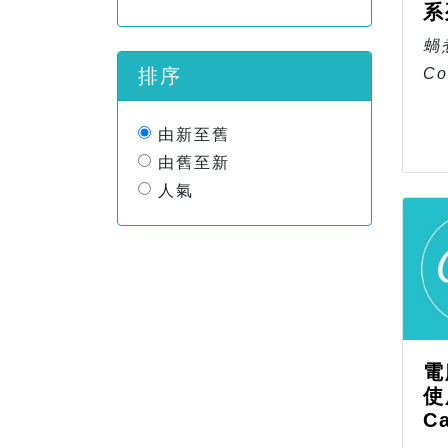
系
蝸煮
Co
排序
由新至舊
由舊至新
人氣
電
使
C