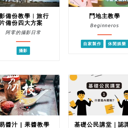
影備份教學︱旅行
鬥地主教學
片備份四大方案
Beginneros
阿零的攝影日常
自家製作
休閒娛樂
攝影
易醬汁 | 果醬教學
基礎公民講堂｜認