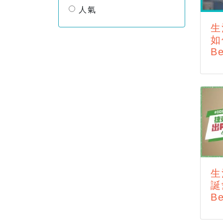
人氣
生
如
Be
生
誕
Be