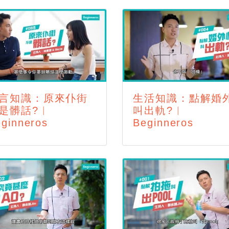
言知識：原來仆街
生活知識：點解婚
是髒話?︱
叫出軌?︱
ginneros
Beginneros