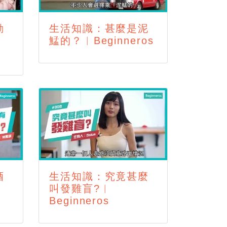
動
生活知識：甚麼是泥
︱
鯭的？︱Beginneros
酒
生活知識：究竟甚麼
叫發雞盲?︱
Beginneros