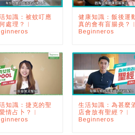
活知識：被蚊叮應
健康知識：飯後運
何處理？︱
真的會有盲腸炎？
ginneros
Beginneros
活知識：捷克的聖
生活知識：為甚麼
愛情占卜？︱
店會放有聖經？︱
ginneros
Beginneros