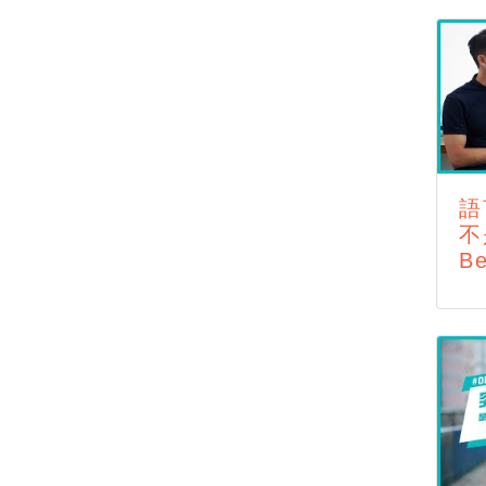
語
不
Be