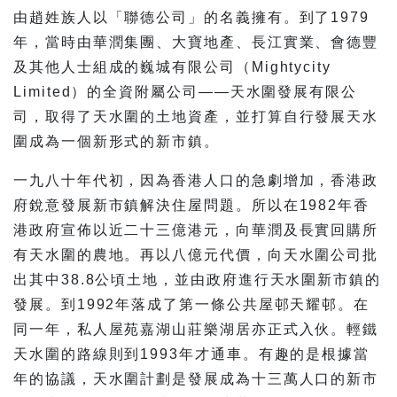
由趙姓族人以「聯德公司」的名義擁有。到了1979
年，當時由華潤集團、大寶地產、長江實業、會德豐
及其他人士組成的巍城有限公司（Mightycity
Limited）的全資附屬公司——天水圍發展有限公
司，取得了天水圍的土地資產，並打算自行發展天水
圍成為一個新形式的新市鎮。
一九八十年代初，因為香港人口的急劇增加，香港政
府銳意發展新市鎮解決住屋問題。所以在1982年香
港政府宣佈以近二十三億港元，向華潤及長實回購所
有天水圍的農地。再以八億元代價，向天水圍公司批
出其中38.8公頃土地，並由政府進行天水圍新市鎮的
發展。到1992年落成了第一條公共屋邨天耀邨。在
同一年，私人屋苑嘉湖山莊樂湖居亦正式入伙。輕鐵
天水圍的路線則到1993年才通車。有趣的是根據當
年的協議，天水圍計劃是發展成為十三萬人口的新市