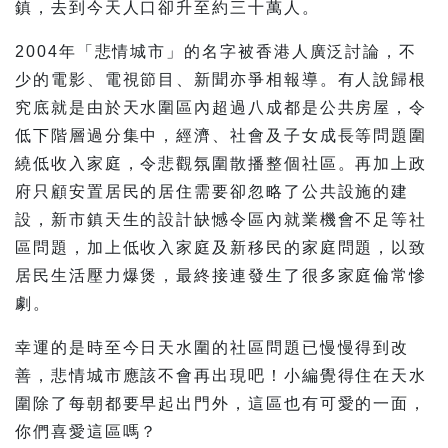
鎮，去到今天人口卻升至約三十萬人。
2004年「悲情城市」的名字被香港人廣泛討論，不
少的電影、電視節目、新聞亦爭相報導。有人說歸根
究底就是由於天水圍區內超過八成都是公共房屋，令
低下階層過分集中，經濟、社會及子女成長等問題圍
繞低收入家庭，令悲觀氛圍散播整個社區。再加上政
府只顧安置居民的居住需要卻忽略了公共設施的建
設，新市鎮天生的設計缺憾令區內就業機會不足等社
區問題，加上低收入家庭及新移民的家庭問題，以致
居民生活壓力爆煲，最終接連發生了很多家庭倫常慘
劇。
幸運的是時至今日天水圍的社區問題已慢慢得到改
善，悲情城市應該不會再出現吧！小編覺得住在天水
圍除了每朝都要早起出門外，這區也有可愛的一面，
你們喜愛這區嗎？