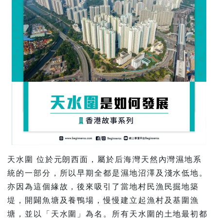
天水圍 位於元朗西面，屬於后海灣天然內灣濕地系
統的一部分，所以早期全都是濕地沼澤及淺水低地。
亦因為這個緣故，後來吸引了當地村民漁民掘地築
堤，開闢魚塘及養鴨場，慢慢建立起漁村及基圍漁
塘，並以「天水圍」為名。所有天水圍的土地最初都